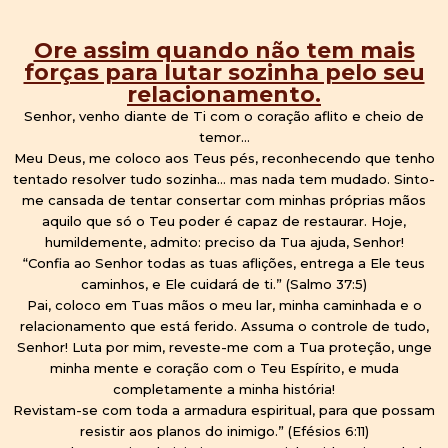
Ore assim quando não tem mais
forças para lutar sozinha pelo seu
relacionamento.
Senhor, venho diante de Ti com o coração aflito e cheio de
temor…
Meu Deus, me coloco aos Teus pés, reconhecendo que tenho
tentado resolver tudo sozinha… mas nada tem mudado. Sinto-
me cansada de tentar consertar com minhas próprias mãos
aquilo que só o Teu poder é capaz de restaurar. Hoje,
humildemente, admito: preciso da Tua ajuda, Senhor!
“Confia ao Senhor todas as tuas aflições, entrega a Ele teus
caminhos, e Ele cuidará de ti.” (Salmo 37:5)
Pai, coloco em Tuas mãos o meu lar, minha caminhada e o
relacionamento que está ferido. Assuma o controle de tudo,
Senhor! Luta por mim, reveste-me com a Tua proteção, unge
minha mente e coração com o Teu Espírito, e muda
completamente a minha história!
Revistam-se com toda a armadura espiritual, para que possam
resistir aos planos do inimigo.” (Efésios 6:11)