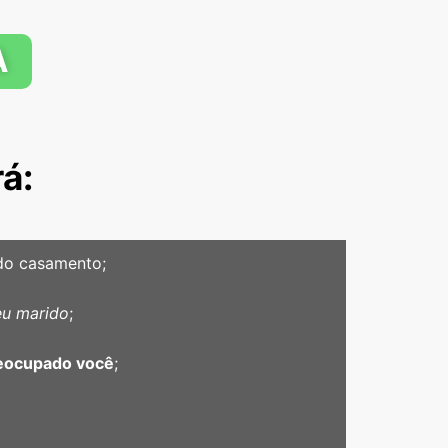
A
á:
o casamento;
eu marido
;
reocupado você
;