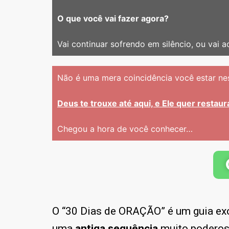
O que você vai fazer agora?
Vai continuar sofrendo em silêncio, ou vai 
Não é uma mera coincidência você estar nes
Deus te trouxe até aqui, e Ele quer restau
Chegou a hora de você conhecer…
O “30 Dias de ORAÇÃO” é um guia ex
uma
antiga sequência
muito podero