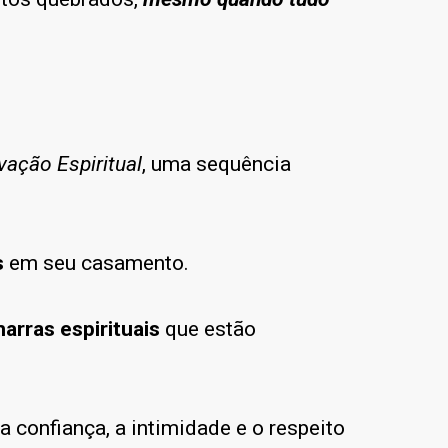
vação Espiritual
, uma sequência
s
em seu casamento.
arras espirituais
que estão
 confiança, a intimidade e o respeito