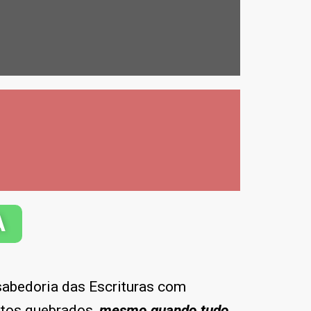
A
abedoria das Escrituras com
ntos quebrados,
mesmo quando tudo