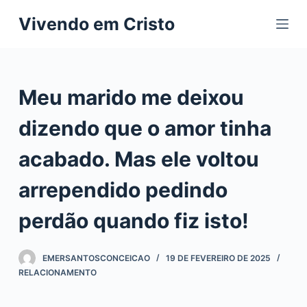
P
Vivendo em Cristo
u
l
a
r
Meu marido me deixou
p
a
dizendo que o amor tinha
r
acabado. Mas ele voltou
a
o
arrependido pedindo
c
o
perdão quando fiz isto!
n
t
EMERSANTOSCONCEICAO
19 DE FEVEREIRO DE 2025
e
RELACIONAMENTO
ú
d