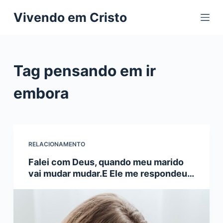
P
Vivendo em Cristo
u
l
a
r
Tag
pensando em ir
p
a
embora
r
a
o
c
RELACIONAMENTO
o
Falei com Deus, quando meu marido
n
vai mudar mudar.E Ele me respondeu…
t
e
ú
d